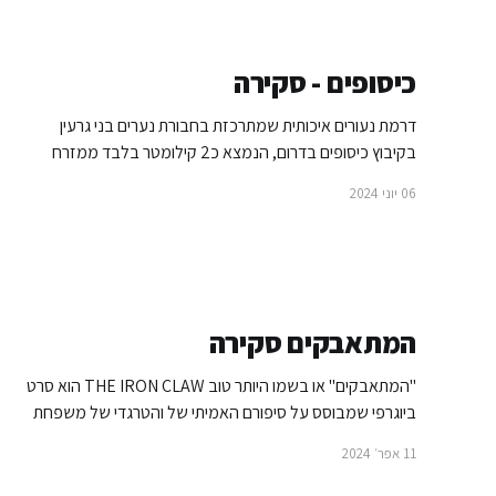
כיסופים - סקירה
דרמת נעורים איכותית שמתרכזת בחבורת נערים בני גרעין
בקיבוץ כיסופים בדרום, הנמצא כ2 קילומטר בלבד ממזרח
רצועת עזה. אחרי מלחמת 7 לאוקטובר הסרט מקבל פרופורציות
06 יוני 2024
שונות, ונשארים עם תהייה איך מקום כזה יפה עבר חורבן טוטאלי.
כ12 מחברי הקיבוץ נרצחו ועוד 6 עובדים תאילנדים. תושבי
הקיבוץ פונו למלון בים המלח.
המתאבקים סקירה
"המתאבקים" או בשמו היותר טוב THE IRON CLAW הוא סרט
ביוגרפי שמבוסס על סיפורם האמיתי של והטרגדי של משפחת
המתאבקים ואן אריק. פריץ ואן אריק מטקסס היה מתאבק בשנות
11 אפר׳ 2024
ה-60, שזכה להצלחה יחסית אבל לא הגיע לליגות הגדולות. הוא
הביא 6 ילדים לעולם והחליט שהם הולכים להגשים