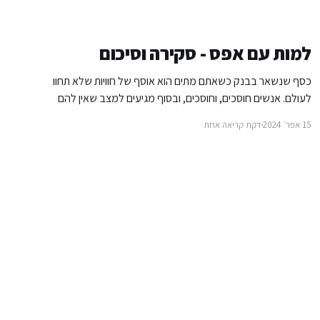
למות עם אפס - סקירה וסיכום
כסף שנשאר בבנק כשאתם מתים הוא אוסף של חוויות שלא תחוו
לעולם. אנשים חוסכים, וחוסכים, ובסוף מגיעים למצב שאין להם
את הבריאות או האמצעים להנות מהכסף שלהם. בספרו "למות
15 אפר׳ 2024
דקת קריאה אחת
עם אפס" - ספר שלא תורגם לעברית, מדבר ביל פרקינס על
האיזון בין לחסוך לבין לבזבז את הכסף שלנו. אני