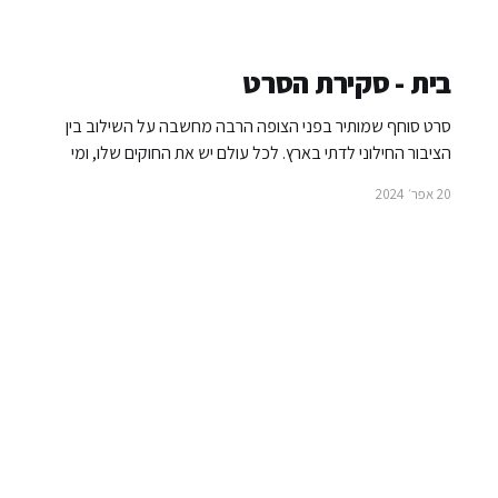
בית - סקירת הסרט
סרט סוחף שמותיר בפני הצופה הרבה מחשבה על השילוב בין
הציבור החילוני לדתי בארץ. לכל עולם יש את החוקים שלו, ומי
שעובר עליהם או מנסה לשנות את העולם בו הוא חי - משלם.
20 אפר׳ 2024
הסרט מבוסס על סיפור אמיתי אודות חייו של הבמאי בני פרידמן.
אז מה הסיפור? הסרט מספר את סיפורו